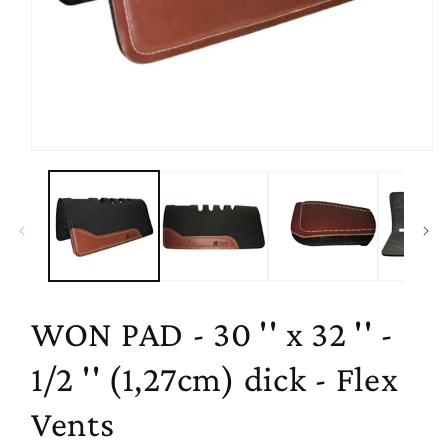
Medien
1
in
Modal
öffnen
WON PAD - 30 '' x 32 '' -
1/2 '' (1,27cm) dick - Flex
Vents