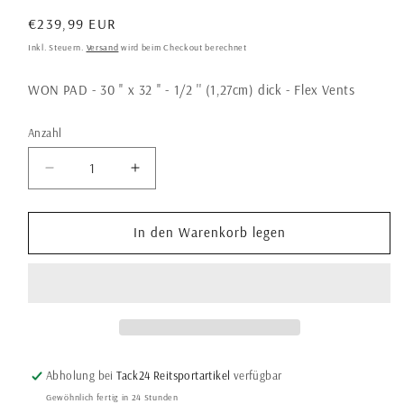
Normaler
€239,99 EUR
Preis
Inkl. Steuern.
Versand
wird beim Checkout berechnet
WON PAD - 30 '' x 32 '' - 1/2 '' (1,27cm) dick - Flex Vents
Anzahl
Anzahl
Verringere
Erhöhe
die
die
Menge
Menge
für
für
In den Warenkorb legen
WON
WON
PAD
PAD
-
-
30
30
&#39;&#39;
&#39;&#39;
x
x
32
32
Abholung bei
Tack24 Reitsportartikel
verfügbar
&#39;&#39;
&#39;&#39;
Gewöhnlich fertig in 24 Stunden
-
-