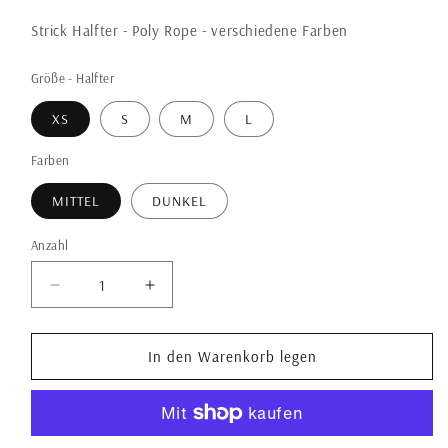
Strick Halfter - Poly Rope - verschiedene Farben
Größe - Halfter
XS
S
M
L
Farben
MITTEL
DUNKEL
Anzahl
Anzahl
Verringere
Erhöhe
die
die
Menge
Menge
für
für
In den Warenkorb legen
Show
Show
Halfter
Halfter
mit
mit
Kette/Leine
Kette/Leine