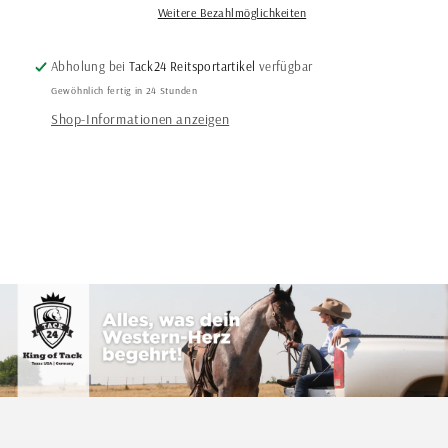
-
-
Weitere Bezahlmöglichkeiten
Silber
Silber
-
-
Abholung bei
Tack24 Reitsportartikel
verfügbar
MITTEL
MITTEL
Gewöhnlich fertig in 24 Stunden
oder
oder
DUNKEL
DUNKEL
Shop-Informationen anzeigen
-
-
verschiedene
verschiedene
Größen
Größen