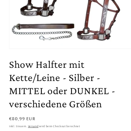
Medien
1
in
Show Halfter mit
Modal
öffnen
Kette/Leine - Silber -
MITTEL oder DUNKEL -
verschiedene Größen
Normaler
€80,99 EUR
Preis
Inkl. Steuern.
Versand
wird beim Checkout berechnet